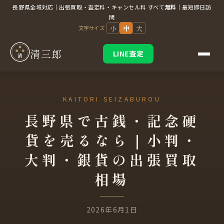
長野県全域対応｜出張買取・査定料・キャンセル料 すべて
無料
｜最短即日訪
問
小
中
大
文字サイズ
清三郎
LINE査定
清
長野県で古銭・記念硬
貨を売るなら｜小判・
大判・銀貨の出張買取
相場
2026年6月1日