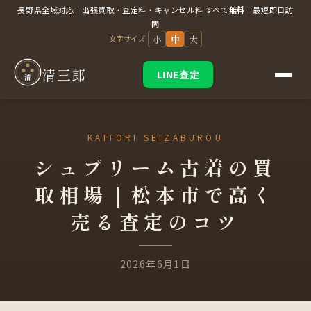
長野県全域対応｜出張買取・査定料・キャンセル料 すべて
無料
｜最短即日訪
問
小
中
大
文字サイズ
清三郎
LINE査定
清
シュプリーム古着の買
取相場｜松本市で高く
売る査定のコツ
2026年6月1日