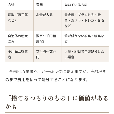
方法
費用
向いているもの
買取（清三郎
お金が入る
貴金属・ブランド品・骨
など）
董・カメラ・トレカ・お酒
など
自治体の粗大
数百〜千円程
値が付かない家具・寝具な
ごみ
度/点
ど
不用品回収業
数千円〜数万
大量・即日で全部処分した
者
円
い場合
「全部回収業者へ」が一番ラクに見えますが、売れるも
のまで費用を払って処分することになります。
「捨てるつもりのもの」に価値がある
かも