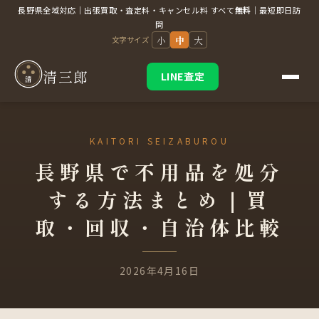
長野県全域対応｜出張買取・査定料・キャンセル料 すべて
無料
｜最短即日訪
問
小
中
大
文字サイズ
清三郎
LINE査定
清
長野県で不用品を処分
する方法まとめ｜買
取・回収・自治体比較
2026年4月16日