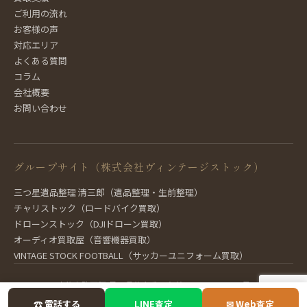
ご利用の流れ
お客様の声
対応エリア
よくある質問
コラム
会社概要
お問い合わせ
グループサイト（株式会社ヴィンテージストック）
三つ星遺品整理 清三郎（遺品整理・生前整理）
チャリストック（ロードバイク買取）
ドローンストック（DJIドローン買取）
オーディオ買取屋（音響機器買取）
VINTAGE STOCK FOOTBALL（サッカーユニフォーム買取）
古物商許可証 長野県公安委員会 第481321600012号
☎ 電話する
LINE査定
✉ Web査定
© 2026 株式会社ヴィンテージストック All Rights Reserved.