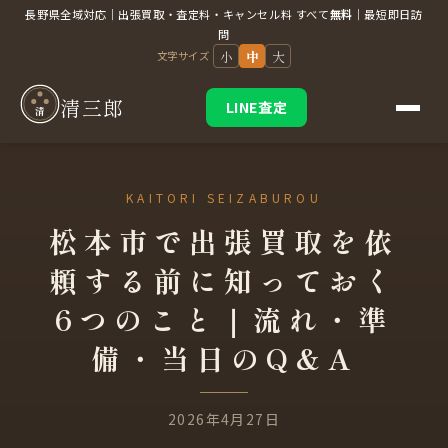
長野県全域対応｜出張買取・査定料・キャンセル料 すべて
無料
｜最短即日訪
問
小
中
大
文字サイズ
清三郎
LINE査定
清
松本市で出張買取を依
頼する前に知っておく
6つのこと｜流れ・準
備・当日のQ&A
2026年4月27日