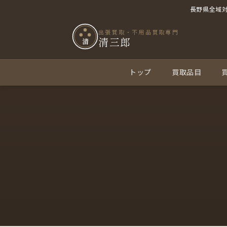
長野県全域
出張買取・不用品買取専門
清三郎
清
トップ
買取品目