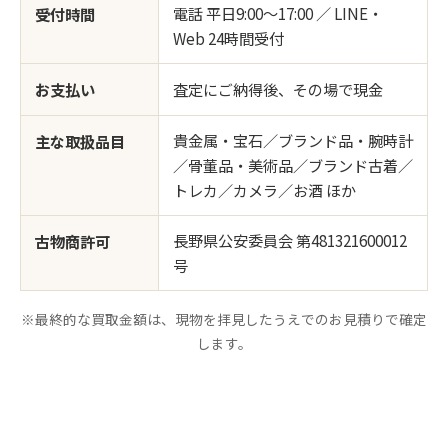
電話 平日9:00〜17:00 ／ LINE・
受付時間
Web 24時間受付
お支払い
査定にご納得後、その場で現金
貴金属・宝石／ブランド品・腕時計
主な取扱品目
／骨董品・美術品／ブランド古着／
トレカ／カメラ／お酒 ほか
長野県公安委員会 第481321600012
古物商許可
号
※最終的な買取金額は、現物を拝見したうえでのお見積りで確定
します。