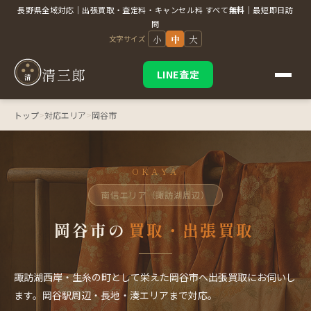
長野県全域対応｜出張買取・査定料・キャンセル料 すべて
無料
｜最短即日訪
問
小
中
大
文字サイズ
清三郎
LINE査定
清
トップ
>
対応エリア
>
岡谷市
OKAYA
南信エリア（諏訪湖周辺）
岡谷市の
買取・出張買取
諏訪湖西岸・生糸の町として栄えた岡谷市へ出張買取にお伺いし
ます。岡谷駅周辺・長地・湊エリアまで対応。